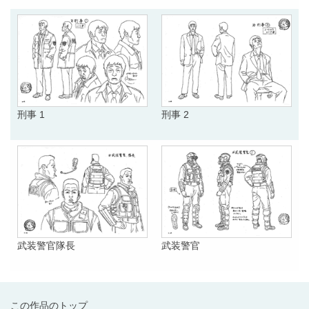
刑事 1
刑事 2
武装警官隊長
武装警官
この作品のトップ