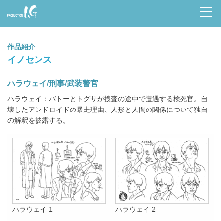
Prod
uctio
作品紹介
n I.G
イノセンス
ハラウェイ/刑事/武装警官
ハラウェイ：バトーとトグサが捜査の途中で遭遇する検死官。自
壊したアンドロイドの暴走理由、人形と人間の関係について独自
の解釈を披露する。
ハラウェイ 1
ハラウェイ 2