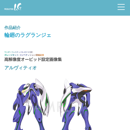
Prod
uctio
作品紹介
n I.G
輪廻のラグランジェ
高解像度オービッド設定画像集
アルヴィティオ