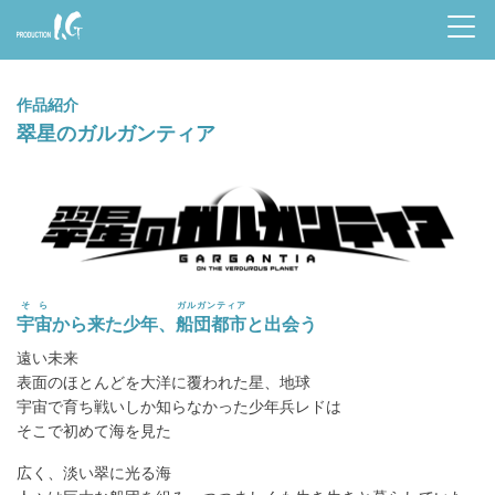
Prod
uctio
作品紹介
n I.G
翠星のガルガンティア
そら
ガルガンティア
宇宙
から来た少年、
船団都市
と出会う
遠い未来
表面のほとんどを大洋に覆われた星、地球
宇宙で育ち戦いしか知らなかった少年兵レドは
そこで初めて海を見た
広く、淡い翠に光る海