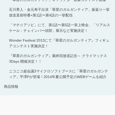
石川界人・金元寿子出演「翠星のガルガンティア」振返り一挙
放送直前特番+第1話〜第4話の一挙配信
「マチ☆アソビ」にて、第1話〜第5話一挙上映会、「リアルス
ケール：チェインバー頭部」展示など実施決定！
Wonder Festival 2013にて『翠星のガルガンティア』フィギュ
アコンテスト実施決定！
『翠星のガルガンティア』最終回放送記念～ クライマックス
3Days 開催決定！！
ニコニコ超会議3マイクロソフトブースに「翠星のガルガンテ
ィア」平澤Pが登場！2014年夏公開予定のWEBゲームを紹介
商品情報