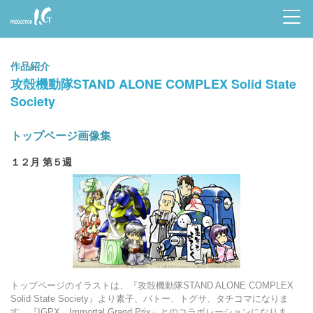
Prod
uctio
作品紹介
n I.G
攻殻機動隊STAND ALONE COMPLEX Solid State
Society
トップページ画像集
１２月 第５週
トップページのイラストは、『攻殻機動隊STAND ALONE COMPLEX
Solid State Society』より素子、バトー、トグサ、タチコマになりま
す。『IGPX Immortal Grand Prix』とのコラボレーションになりま