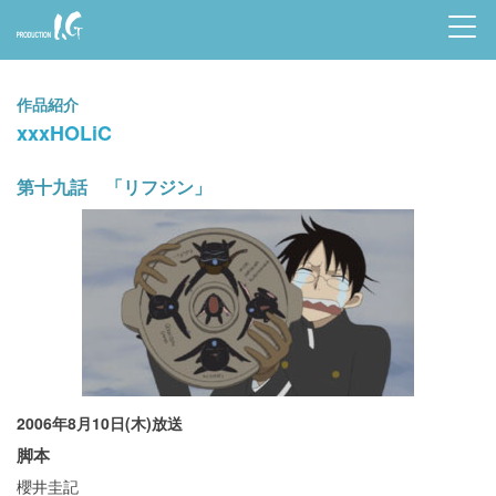
Prod
uctio
作品紹介
n I.G
xxxHOLiC
第十九話 「リフジン」
2006年8月10日(木)放送
脚本
櫻井圭記