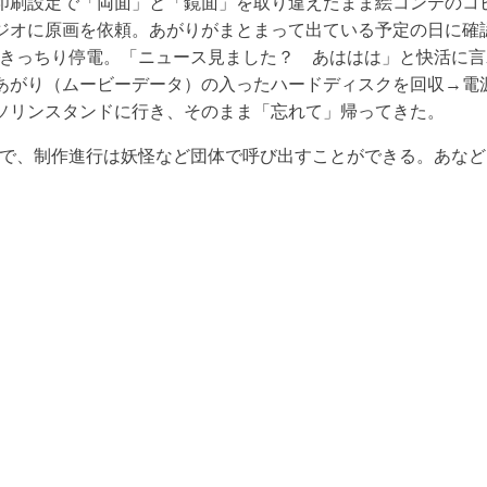
印刷設定で「両面」と「鏡面」を取り違えたまま絵コンテのコ
ジオに原画を依頼。あがりがまとまって出ている予定の日に確
きっちり停電。「ニュース見ました？ あははは」と快活に言
あがり（ムービーデータ）の入ったハードディスクを回収→電
ソリンスタンドに行き、そのまま「忘れて」帰ってきた。
で、制作進行は妖怪など団体で呼び出すことができる。あなど