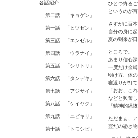
各話紹介
ひとつ終るご
というのが百
第二話 「キョゲン」
さすがに百本
第一話 「ヒツゼン」
自分の身に起
夏の到来が日
第三話 「エンゼル」
ところで。
第四話 「ウラナイ」
あまり信心深
第五話 「シリトリ」
一度だけ金縛
明け方、体の
第六話 「タンデキ」
寝返りが打て
「おお、これ
第七話 「アジサイ」
などと興奮し
第八話 「ケイヤク」
『精神的縄抜
第九話 「ユビキリ」
ただまぁ、ア
霊だの憑き物
第十話 「トモシビ」