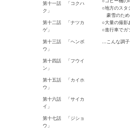
○コピー機の
第十一話 「コクハ
○地方のスタ
ク」
豪雪のため
第十二話 「ナツカ
○大量の撮影
ゲ」
○進行車でガ
第十三話 「ヘンボ
…こんな調子
ウ」
第十四話 「フウイ
ン」
第十五話 「カイホ
ウ」
第十六話 「サイカ
イ」
第十七話 「ジショ
ウ」