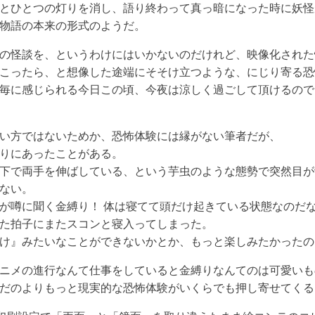
とひとつの灯りを消し、語り終わって真っ暗になった時に妖怪
物語の本来の形式のようだ。
の怪談を、というわけにはいかないのだけれど、映像化された
こったら、と想像した途端にそそけ立つような、にじり寄る恐
毎に感じられる今日この頃、今夜は涼しく過ごして頂けるので
い方ではないためか、恐怖体験には縁がない筆者だが、
りにあったことがある。
下で両手を伸ばしている、という芋虫のような態勢で突然目が
ない。
が噂に聞く金縛り！ 体は寝てて頭だけ起きている状態なのだ
た拍子にまたスコンと寝入ってしまった。
け』みたいなことができないかとか、もっと楽しみたかったの
ニメの進行なんて仕事をしていると金縛りなんてのは可愛いも
だのよりもっと現実的な恐怖体験がいくらでも押し寄せてくる