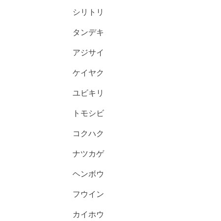
シリトリ
タンデキ
アジサイ
ケイヤク
ユビキリ
トモシビ
コクハク
ナツカゲ
ヘンボウ
フウイン
カイホウ