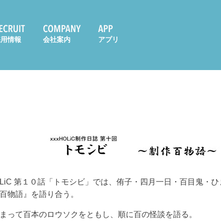
採用情報
会社案内
アプリ
HOLiC 第１０話「トモシビ」では、侑子・四月一日・百目鬼・
百物語』を語り合う。
まって百本のロウソクをともし、順に百の怪談を語る。