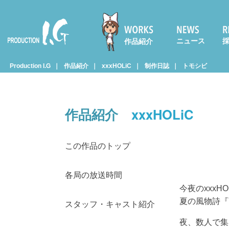
ニュース
作品紹介
Prod
Production I.G
作品紹介
xxxHOLiC
制作日誌
トモシビ
uctio
作品紹介
xxxHOLiC
n I.G
この作品のトップ
各局の放送時間
今夜のxxx
夏の風物詩『
スタッフ・キャスト紹介
夜、数人で集