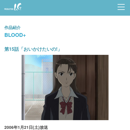
Prod
uctio
作品紹介
n I.G
BLOOD+
第15話「おいかけたいの!」
2006年1月21日(土)放送