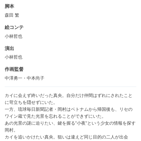
脚本
森田 繁
絵コンテ
小林哲也
演出
小林哲也
作画監督
中澤勇一・中本尚子
カイに会えず終いだった真央。自分だけ仲間はずれにされたこと
に苛立ちを隠せずにいた。
一方、琉球毎日新聞記者・岡村はベトナムから帰国後も、リセの
ワイン蔵で見た光景を忘れることができずにいた。
あの光景の謎に迫りたい、鍵を握る"小夜"という少女の情報を探す
岡村。
カイを追いかけたい真央。狙いは違えど同じ目的の二人が出会