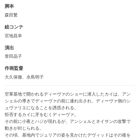
脚本
森田繁
絵コンテ
宮地昌幸
演出
誉田晶子
作画監督
大久保徹、永島明子
空軍基地で開かれるディーヴァのショーに潜入したカイは、アン
シェルの導きでディーヴァの前に連れ出され、ディーヴァ側のシ
ュヴァリエになることを誘惑される。
拒否するカイに牙をむくディーヴァ。
その前に小夜とハジが現れるが、アンシェルとネイサンの攻撃で
動きが封じられる。
その頃、基地内でジュリアの姿を見かけたデヴィッドはその後を