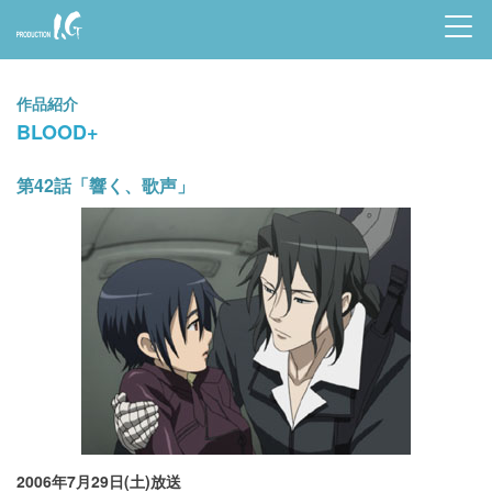
Prod
uctio
作品紹介
n I.G
BLOOD+
第42話「響く、歌声」
2006年7月29日(土)放送