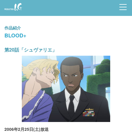
Prod
uctio
作品紹介
n I.G
BLOOD+
第20話「シュヴァリエ」
2006年2月25日(土)放送