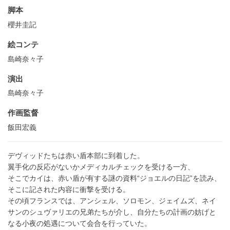
脚本
櫻井圭記
絵コンテ
島崎奈々子
演出
島崎奈々子
作画監督
飯田宏義
デヴィッドたちは赤い盾本部に到着した。
翼手化の反応がないかメディカルチェックを受ける一方、
そこでカイは、赤い盾が有する謎の資料“ジョエルの日記”を読み、
そこに記された内容に衝撃を受ける。
その頃フランスでは、アンシェル、ソロモン、ジェイムズ、ネイ
サンのシュヴァリエの兄弟たちが介し、自分たちの計画の妨げと
なる小夜の処遇について会合を行っていた。