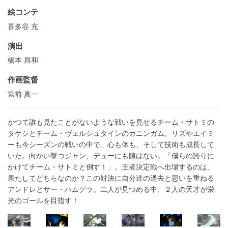
絵コンテ
喜多谷 充
演出
橋本 昌和
作画監督
宮前 真一
かつて誰も見たことがないような戦いを見せるチーム・サトミの
タケシとチーム・ヴェルシュタインのカニンガム。リズやエイミ
ーも今シーズンの戦いの中で、心も体も、そして技術も成長して
いた。向かい撃つジャン、デューにも隙はない。「僕らの誇りに
かけてチーム・サトミと倒す！」。王者決定戦へ出場するのは、
果たしてどちらなのか？この対決に自分達の過去と思いを重ねる
アンドレとサー・ハムグラ。二人が見つめる中、２人の天才が栄
光のゴールを目指す！