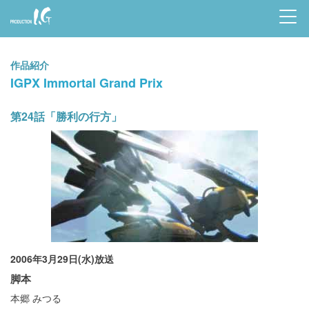
Prod
uctio
作品紹介
n I.G
IGPX Immortal Grand Prix
第24話「勝利の行方」
2006年3月29日(水)放送
脚本
本郷 みつる