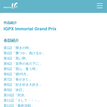
Prod
uctio
作品紹介
n I.G
IGPX Immortal Grand Prix
各話紹介
第1話「輝きの時」
第2話「勝つか、負けるか」
第3話「黒い卵」
第4話「皇帝の名の下に」
第5話「我ら、集う時」
第6話「猫VS犬」
第7話「春がきた」
第8話「好き好き大好き」
第9話「休日」
第10話「対決」
第11話「そして・・・」
第12話「最終決戦」