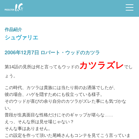
Prod
uctio
作品紹介
n I.G
シュヴァリエ
2006年12月7日 ロバート・ウッドのカツラ
カツラズレ
第14話の見所は何と言ってもウッドの
でし
ょう。
この時代、カツラは貴族には当たり前のお洒落でしたが、
彼の場合、ハゲを隠すためにも役立っている様子。
そのウッドが喜びの余り自分のカツラがズレた事にも気づかな
い。
普段が生真面目な性格だけにそのギャップが堪らな……
えっ、そんな所は見せ場じゃない？
そんな事はありません。
この設定を作って頂いた尾崎さんもコンテを見てこう言っていま